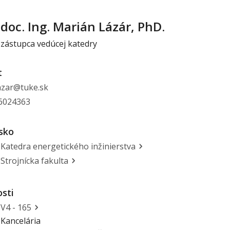
doc. Ing. Marián Lázár, PhD.
zástupca vedúcej katedry
t
azar@tuke.sk
 6024363
sko
Katedra energetického inžinierstva
Strojnícka fakulta
sti
V4 - 165
Kancelária