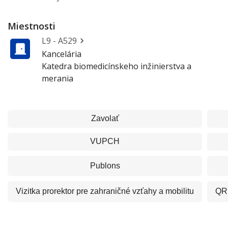
Miestnosti
L9 - A529
Kancelária
Katedra biomedicínskeho inžinierstva a
merania
Zavolať
VUPCH
Publons
Vizitka
prorektor pre zahraničné vzťahy a mobilitu
QR