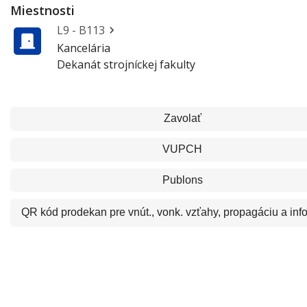
Miestnosti
L9 - B113
Kancelária
Dekanát strojníckej fakulty
Zavolať
VUPCH
Publons
QR kód
prodekan pre vnút., vonk. vzťahy, propagáciu a inf